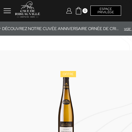
ESPACE
0
PRIVILÈGE
DÉCOUVREZ NOTRE CUVÉE ANNIVERSAIRE ORNÉE DE CRISTAUX SWAROVSKI®.
v
OFFRE