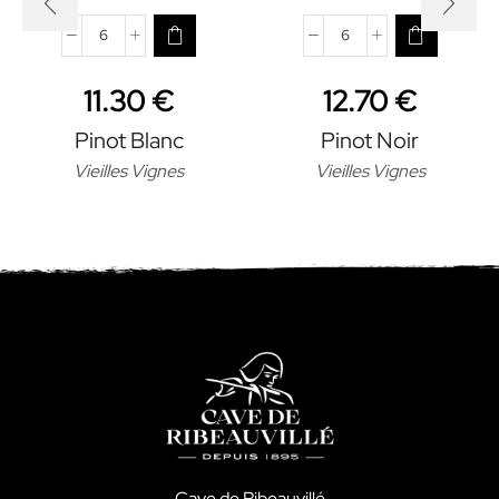
quantité
quantité
de
de
11.30
€
12.70
€
Pinot
Pinot
Blanc
Noir
Pinot Blanc
Pinot Noir
Vieilles Vignes
Vieilles Vignes
Cave de Ribeauvillé