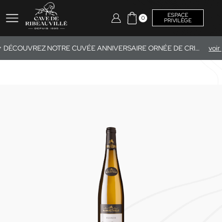
ESPACE
0
PRIVILÈGE
DÉCOUVREZ NOTRE CUVÉE ANNIVERSAIRE ORNÉE DE CRISTAUX SWAROVSKI®.
v