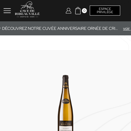
ESPACE
0
PRIVILÈGE
DÉCOUVREZ NOTRE CUVÉE ANNIVERSAIRE ORNÉE DE CRISTAUX SWAROVSKI®.
v