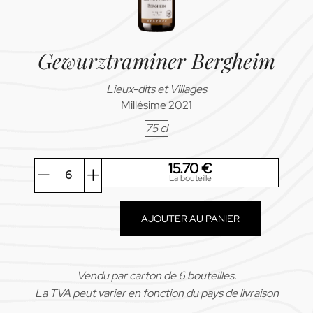
Gewurztraminer Bergheim
Lieux-dits et Villages
Millésime 2021
75 cl
15.70
€
La bouteille
quantité
de
AJOUTER AU PANIER
Gewurztraminer
Bergheim
Vendu par carton de 6 bouteilles.
La TVA peut varier en fonction du pays de livraison