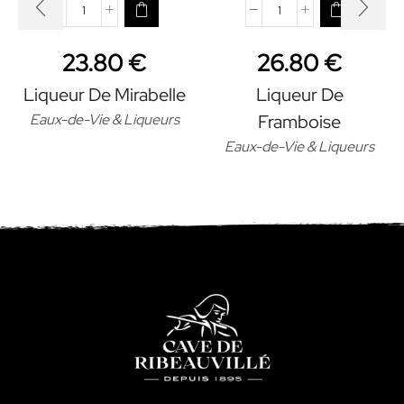
quantité
quantité
de
de
23.80
€
26.80
€
Liqueur
Liqueur
de
de
Liqueur De Mirabelle
Liqueur De
Mirabelle
Framboise
Eaux-de-Vie & Liqueurs
Framboise
Eaux-de-Vie & Liqueurs