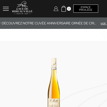
ESPACE
0
PRIVILÈGE
DÉCOUVREZ NOTRE CUVÉE ANNIVERSAIRE ORNÉE DE CRISTAUX SWAROVSKI®.
v