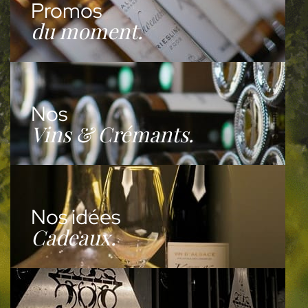
Promos
du moment.
Nos
Vins & Crémants.
Nos idées
Cadeaux.