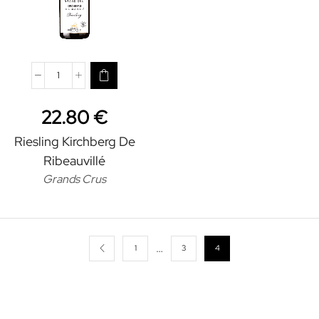
quantité
de
22.80
€
Riesling
Kirchberg
Riesling Kirchberg De
de
Ribeauvillé
Ribeauvillé
Grands Crus
…
1
3
4